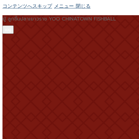
コンテンツへスキップ
メニュー
閉じる
ยู้ ลูกชิ้นปลาเยาวราช YOO CHINATOWN FISHBALL
เมนู