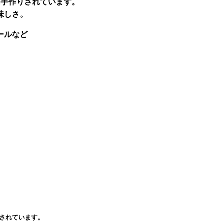
に手作りされています。
味しさ。
ールなど
りされています。