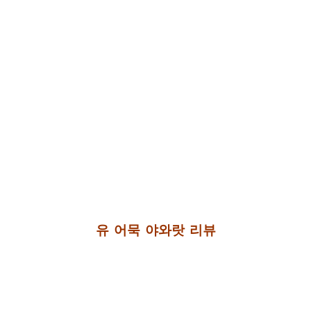
유 어묵 야와랏 리뷰