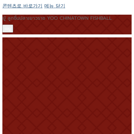
콘텐츠로 바로가기
메뉴
닫기
ยู้ ลูกชิ้นปลาเยาวราช YOO CHINATOWN FISHBALL
เมนู