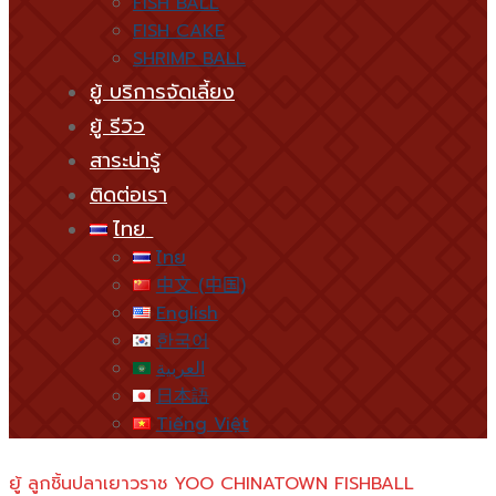
FISH BALL
FISH CAKE
SHRIMP BALL
ยู้ บริการจัดเลี้ยง
ยู้ รีวิว
สาระน่ารู้
ติดต่อเรา
ไทย
ไทย
中文 (中国)
English
한국어
العربية
日本語
Tiếng Việt
ยู้ ลูกชิ้นปลาเยาวราช YOO CHINATOWN FISHBALL