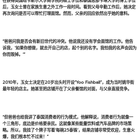
在获得英国纽卡斯尔大学商学院的硕士学位和泰国思那卡琳大学的博士学位
后，玉女士曾在家族生意之外工作一段时间。看到父母辛勤工作后，她决定
再次询问是否可以帮忙打理面馆。然而，父亲的回应依然出乎她的意料。
“爸爸问我是否会有新旧世代的冲突。他说我还没有学会面馆的工作。他告
诉我，‘如果你想做，就去开自己的店，起个别的名字。我怕我的名声会因为
你而毁掉。’”
2010年，玉女士决定在20岁出头时开设“Yoo Fishball”，成为当时姚华街
最年轻的店主。她甚至把店铺开在了父亲餐馆的对面，与父亲直接竞争。
“但爸爸也给我讲了泰国消费者的行为模式，他解释说，消费者行为就像一
个三角形，底边是价格要亲民。这就像某些能量饮料或汽车品牌的市场策
略。所以，我挂了个牌子写着‘每碗25泰铢’，结果店铺非常受欢迎，生意火
爆，我们根本忙不过来！”