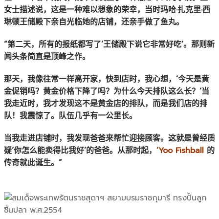
女士描述说，这是一种难以想象的荣幸，当时玛哈·扎克里·西
琳顿王储殿下亲自光临她的店铺，还亲手做了鱼丸。
“第二天，所有的报纸都写了‘王储殿下说它非常好吃’。那则新
闻头条简直是顶峰之作。
那天，我像往常一样离开家，快到店时，我心想，‘今天是黄
金促销吗？黄金价格下降了吗？为什么今天排队这么长？’当
我走近时，我才发现这不是黄金店的排队，而是我们店的排
队！我震惊了。队伍几乎有一公里长。
当我走进店铺时，我发现爸爸来帮忙迎接顾客。这就是曾经质
疑‘你怎么能卖得比我好’的爸爸。从那时起，
‘Yoo Fishball
的
传奇就此诞生。”