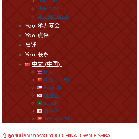
FISH BALL
FISH CAKE
SHRIMP BALL
Yoo 承办宴会
Yoo 点评
烹饪
Yoo 联系
中文 (中国)
ไทย
中文 (中国)
English
한국어
العربية
日本語
Tiếng Việt
ยู้ ลูกชิ้นปลาเยาวราช YOO CHINATOWN FISHBALL