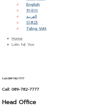
English
한국어
العربية
日本語
Tiếng Việt
Home
Liên hệ Yoo
Call:089-782-7777
Call: 089-782-7777
Head Office