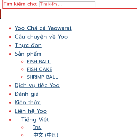
Tìm kiếm cho:
Yoo Chả cá Yaowarat
Câu chuyện về Yoo
Thực đơn
Sản phẩm
FISH BALL
FISH CAKE
SHRIMP BALL
Dịch vụ tiệc Yoo
Đánh giá
Kiến thức
Liên hệ Yoo
Tiếng Việt
ไทย
中文 (中国)